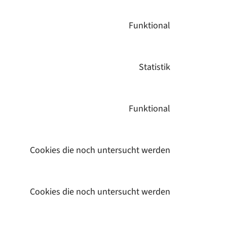
to
service
Funktional
Consent
wordpress
to
service
Statistik
Consent
wordfence
to
service
Funktional
Consent
google-
to
analytics
service
Cookies die noch untersucht werden
Consent
complianz
to
service
Cookies die noch untersucht werden
Consent
borlabs
to