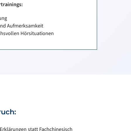
rtrainings:
ung
und Aufmerksamkeit
chsvollen Hörsituationen
ruch:
 Erklärungen statt Fachchinesisch