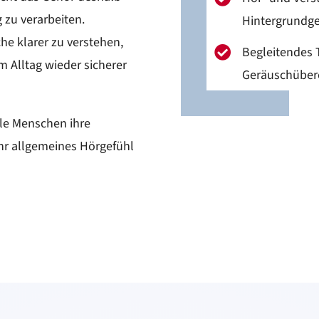
 zu verarbeiten.
Hintergrundg
che klarer zu verstehen,
Begleitendes T

 Alltag wieder sicherer
Geräuschübere
ele Menschen ihre
ihr allgemeines Hörgefühl