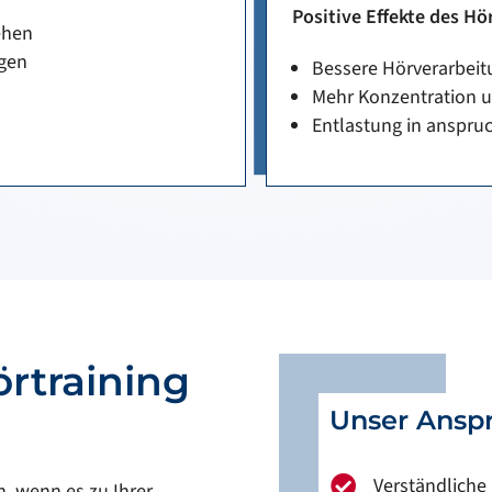
Positive Effekte des Hö
ehen
ngen
Bessere Hörverarbeit
Mehr Konzentration 
Entlastung in anspru
rtraining
Unser Ansp
Verständliche

h, wenn es zu Ihrer