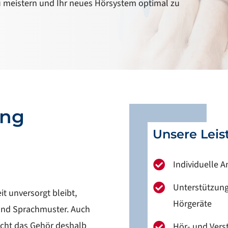
u meistern und Ihr neues Hörsystem optimal zu
ing
Unsere Leis
Individuelle A

Unterstützung

t unversorgt bleibt,
Hörgeräte
 und Sprachmuster. Auch
ucht das Gehör deshalb
Hör- und Vers
