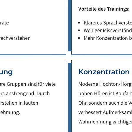
Vorteile des Trainings:
räte
Klareres Sprachverst
Weniger Missverständ
rachverstehen
Mehr Konzentration 
bung
Konzentration
re Gruppen sind für viele
Moderne Hochton-Hörger
s anstrengend. Durch
hohen Hören ist Kopfarb
erstehen in lauten
Ohr, sondern auch die Ve
rnehmung.
verbessert Aufmerksamk
Wahrnehmung wichtiger