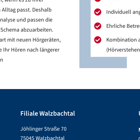
 Alltag passt. Deshalb
Individuell a

 Analyse und passen die
Ehrliche Betre

es Schema abzuarbeiten.
Kombination a
tart mit neuen Hörgeräten,

(Hörverstehen
e Ihr Hören nach längerer
en
Filiale Walzbachtal
Jöhlinger Straße 70
75045 Walzbachtal